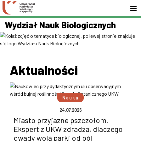
Przejdź do wyszukiwarki
Przejdź do treści
Przejdź do stopki - Kontakt
Wydział Nauk Biologicznych
Aktualności
Nauka
24.07.2026
Miasto przyjazne pszczołom.
Ekspert z UKW zdradza, dlaczego
owady wolą parki od pól