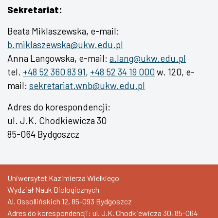
Sekretariat:
Beata Miklaszewska, e-mail:
b.miklaszewska@ukw.edu.pl
Anna Langowska, e-mail:
a.lang@ukw.edu.pl
tel.
+48 52 360 83 91
,
+48 52 34 19 000
w. 120, e-
mail:
sekretariat.wnb@ukw.edu.pl
Adres do korespondencji:
ul. J.K. Chodkiewicza 30
85-064 Bydgoszcz
Uniwersytet Kazimierza Wielkiego
Wydział Nauk Biologicznych
Al. Ossollińskich 12, 85-093 Bydgoszcz
Adres do korespondencji: ul. J.K. Chodkiewicza 30, 85-064