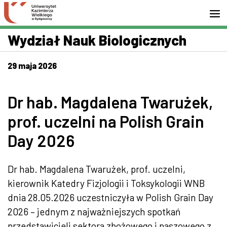
Przejdź do wyszukiwarki
Przejdź do treści
Przejdź do stopki - Kontakt
Wydział Nauk Biologicznych
29 maja 2026
Dr hab. Magdalena Twarużek,
prof. uczelni na Polish Grain
Day 2026
Dr hab. Magdalena Twarużek, prof. uczelni,
kierownik Katedry Fizjologii i Toksykologii WNB
dnia 28.05.2026 uczestniczyła w Polish Grain Day
2026 – jednym z najważniejszych spotkań
przedstawicieli sektora zbożowego i paszowego z